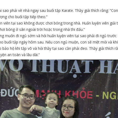
i sao phải về nhà ngay sau buổi tập Karate. Thầy giải thích rằng: “Con
ợng cho buổi tập tiếp theo.”
 viên tại sao không được chơi bóng trong nhà. Huấn luyện viên giải 
hơi bóng ở sân ngoài trời hoặc trong nhà thi đấu.”
 muốn đi ngủ sớm và hỏi huấn luyện viên tại sao phải đi ngủ trước 9 g
ho buổi tập ngày hôm sau. Nếu con ngủ muộn, con sẽ mệt mỏi và khôn
ảo hộ khi tập võ và hỏi thầy tại sao cần phải đeo. Thầy giải thích r
yện an toàn và lâu dài.”