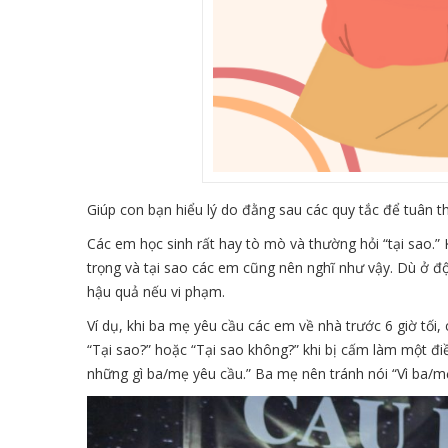
Giúp con bạn hiểu lý do đằng sau các quy tắc để tuân t
Các em học sinh rất hay tò mò và thường hỏi “tại sao.”
trọng và tại sao các em cũng nên nghĩ như vậy. Dù ở độ 
hậu quả nếu vi phạm.
Ví dụ, khi ba mẹ yêu cầu các em về nhà trước 6 giờ tối,
“Tại sao?” hoặc “Tại sao không?” khi bị cấm làm một điề
những gì ba/mẹ yêu cầu.” Ba mẹ nên tránh nói “Vì ba/mẹ