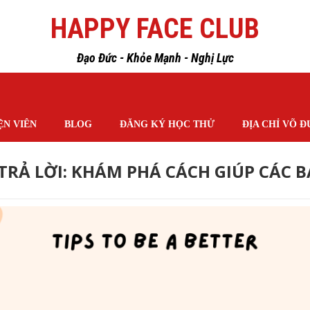
HAPPY FACE CLUB
Đạo Đức - Khỏe Mạnh - Nghị Lực
ỆN VIÊN
BLOG
ĐĂNG KÝ HỌC THỬ
ĐỊA CHỈ VÕ 
 TRẢ LỜI: KHÁM PHÁ CÁCH GIÚP CÁC