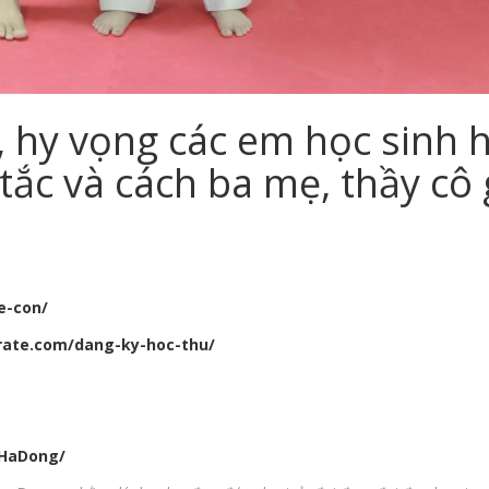
 hy vọng các em học sinh hi
ắc và cách ba mẹ, thầy cô g
e-con/
arate.com/dang-ky-hoc-thu/
oHaDong/