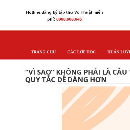
Hotline đăng ký tập thử Võ Thuật miễn
phí:
0968.606.645
TRANG CHỦ
CÁC LỚP HỌC
HUẤN LUY
“VÌ SAO” KHÔNG PHẢI LÀ CÂU
QUY TẮC DỄ DÀNG HƠN