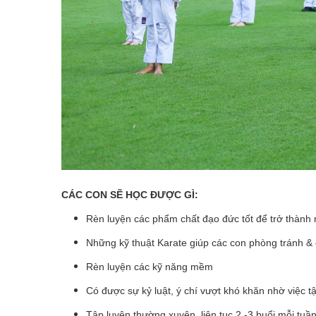
CÁC CON SẼ HỌC ĐƯỢC GÌ:
Rèn luyện các phẩm chất đạo đức tốt để trở thành 
Những kỹ thuật Karate giúp các con phòng tránh & c
Rèn luyện các kỹ năng mềm
Có được sự kỷ luật, ý chí vượt khó khăn nhờ việc t
Tập luyện thường xuyên, liên tục 2 -3 buổi mỗi tuần