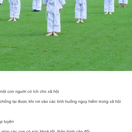
một con người có ích cho xã hội
hống lại được khi rơi vào các tình huống nguy hiểm trong xã hội
ập luyện
 giúp các con có sức khoẻ tốt, thân hình cân đối