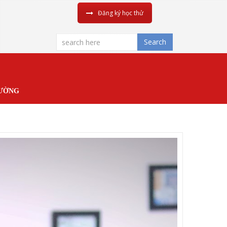
Đăng ký học thử
Search
ĐƯỜNG