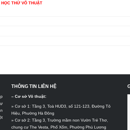
Ý HỌC THỬ VÕ THUẬT
THÔNG TIN LIÊN HỆ
úp
– Cơ sở Võ thuật:
tự
» Cơ sở 1: Tầng 3, Toà HUD3, số 121-123, Đường Tô
ần
Hiệu, Phường Hà Đông
ột
» Cơ sở 2: Tầng 3, Trường mầm non Vườn Trẻ Thơ,
chung cư The Vesta, Phố Xốm, Phường Phú Lương