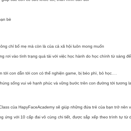
bạn bè
hông chỉ bố mẹ mà còn là của cả xã hội luôn mong muốn
g rơi vào tình trạng quá tải với việc học hành do học chính từ sáng đến
tới con dẫn tới con có thể nghiện game, bị béo phì, bỏ học….
chúng sống vui vẻ hạnh phúc và vững bước trên con đường tới tương la
ds Class của HapyFaceAcademy sẽ giúp những đứa trẻ của bạn trở nên v
g ứng với 10 cấp đai vô cùng chi tiết, được sắp xếp theo trình tự từ