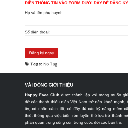
ĐIỀN THÔNG TIN VÀO FORM DƯỚI ĐÂY ĐỂ ĐĂNG K
Họ và tên phụ huynh:
Số điện thoại:
Tags:
No Tag
VÀI DÒNG GIỚI THIỆU
Happy Face Club
được thành lập với mong muốn gi
đỡ các thanh thiếu niên Việt Nam trở nên khoẻ mạnh, 
tin, có nhân cách tốt, có đầy đủ các kỹ năng mềm c
thiết thông qua việc biến rèn luyện thể lực trở thành m
phần quan trọng sống còn trong cuộc đời các bạn trẻ.