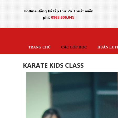
Hotline đăng ký tập thử Võ Thuật miễn
phí:
0968.606.645
TRANG CHỦ
CÁC LỚP HỌC
HUẤN LUY
KARATE KIDS CLASS